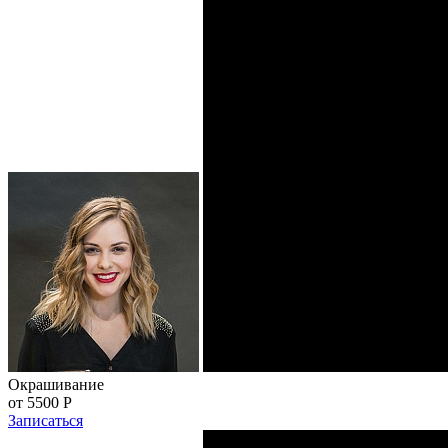
Окрашивание
от 5500
Р
Записаться